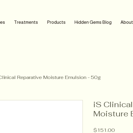
ces
Treatments
Products
Hidden Gems Blog
About
Clinical Reparative Moisture Emulsion - 50g
iS Clinica
Moisture 
Price
$151.00